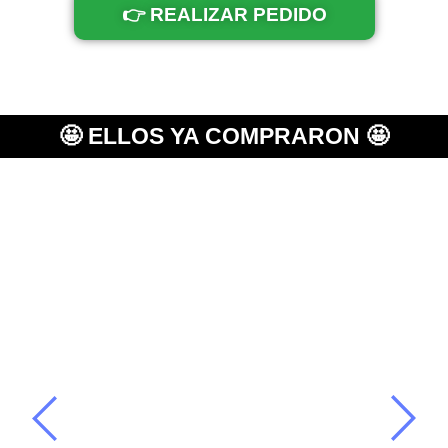
👉 REALIZAR PEDIDO
🤩 ELLOS YA COMPRARON 🤩
M.P
Comas, Lima
Me encantó el masajeador, el delivery
llegó rapido a mi casa. Te atienden
super bien todos amables.
RECOMIENTO ESTA TIENDA Y EL