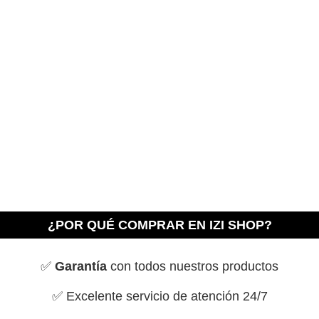
PRODUCTO. 🙂
QUIERO COMPRAR
¿POR QUÉ COMPRAR EN IZI SHOP?
M.C
✅
Garantía
con todos nuestros productos
Surco, Lima
✅ Excelente servicio de atención 24/7
Compré en la noche y al día siguiente