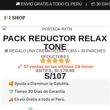
🚚 ENVÍO GRATIS A TODO EL PERÚ | 📦 30 DÍ
PACK REDUCTOR RELAX
TONE
🎁 REGALO UNA CREMA REDUCTORA + 30 PARCHES
REDUCTORES
🚀
57 ventas en las últimas 24 horas
ANTES:
S/ 179.90
S/107
🥰 Ayuda a Disminuir la Celulitis.
🛡️ ️️Tienes 30 Días de Garantía.
🚚 Envío Gratis a todo el Perú.