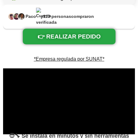
Paco
y
113 personas
compraron
👉 REALIZAR PEDIDO
*Empresa regulada por SUNAT*
🧑‍🔧 Se instala en minutos y sin herramientas