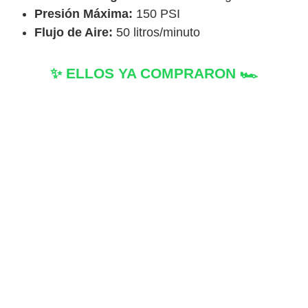
Presión Máxima:
150 PSI
Flujo de Aire:
50 litros/minuto
✨ ELLOS YA COMPRARON 🏎️
L.M
Los Olivos, Lima
Infla rápido y es fácil de usar. Lo probé
en mi carro y funcionó muy bien,
también pude inflar la bici de mi niña y
lo mejor es que lo pagué al recibir, lo
que me dio mucha confianza. Muy
recomendado!