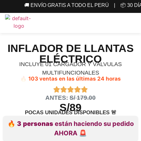
🚚 ENVÍO GRATIS A TODO EL PERÚ | 📦 30 D
INFLADOR DE LLANTAS
ELÉCTRICO
INCLUYE 01 CARGADOR Y VÁLVULAS
MULTIFUNCIONALES
🔥
103 ventas en las últimas 24 horas
ANTES:
S/ 179.00
S/89
POCAS UNIDADES DISPONIBLES 🚨
🔥
3
personas
están haciendo su pedido
AHORA 🚨