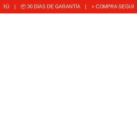
 PERÚ | 📦 30 DÍAS DE GARANTÍA | ⭐ COMPRA SEGUR